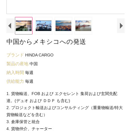
中国からメキシコへの発送
ブランド
HINDA CARGO
製品の産地
中国
納入時間
毎週
供給能力
毎週
1. 貨物輸送、FOB および エクセレント 集荷および玄関先配
達。(デュオ および ＤＤＰ も含む)
2. プロジェクト輸送およびコンサルティング（重量物輸送/特大
貨物輸送などを含む）
3. 倉庫保管と統合
4. 貨物仲介、チャーター