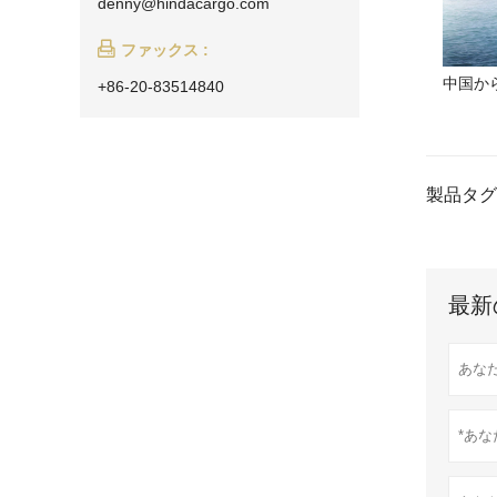
denny@hindacargo.com

ファックス :
中国か
+86-20-83514840
製品タグ
最新