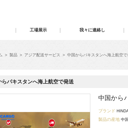
工場展示
我々に連絡し
ム
>
製品
>
アジア配送サービス
>
中国からパキスタンへ海上航空で
からパキスタンへ海上航空で発送
中国から
ブランド
HIND
製品の産地
中