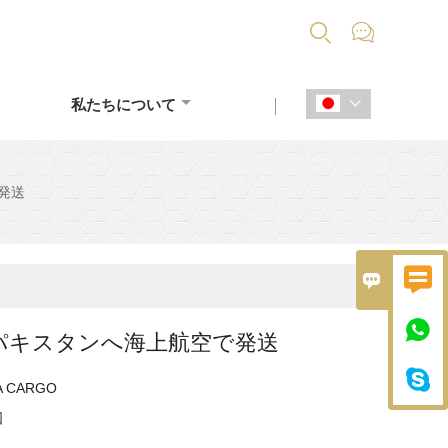


私たちについて

発送



パキスタンへ海上航空で発送

A CARGO
国