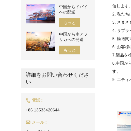
信します
中国からドバイ
への配送
2. 私
3. さ
もっと
4. サ
中国から南アフ
5. 輸送
リカへの発送
6. お
もっと
7.製品
8.中国か
す。
詳細をお問い合わせくださ
9. エ
い

電話 :
+86 13533420644

メール :