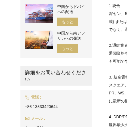
1.統合
中国からドバイ
への配送
深セン、
載) また
もっと
でなく、
中国から南アフ
リカへの発送
2.通関業
もっと
通関資格
も可能で
詳細をお問い合わせくださ
3. 航空貨
い
スクエア
PR、W

電話 :
に最新の
+86 13533420644
4. DDP

メール :
世界最大