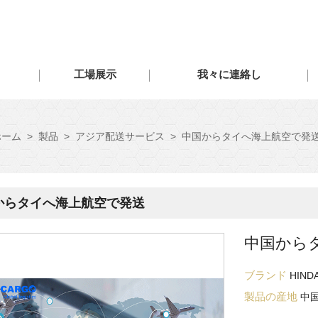
工場展示
我々に連絡し
ホーム
>
製品
>
アジア配送サービス
>
中国からタイへ海上航空で発
からタイへ海上航空で発送
中国から
ブランド
HIND
製品の産地
中