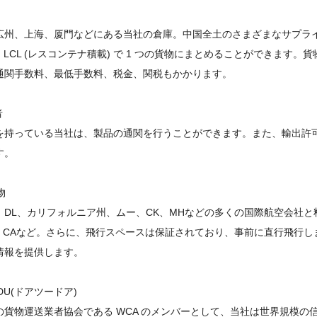
広州、上海、厦門などにある当社の倉庫。中国全土のさまざまなサプライヤ
は LCL (レスコンテナ積載) で 1 つの貨物にまとめることができま
通関手数料、最低手数料、税金、関税もかかります。
者
を持っている当社は、製品の通関を行うことができます。また、輸出許
す。
物
、DL、カリフォルニア州、ムー、CK、MHなどの多くの国際航空会社
5、CAなど。さらに、飛行スペースは保証されており、事前に直行飛行
情報を提供します。
/DDU(ドアツードア)
の貨物運送業者協会である WCA のメンバーとして、当社は世界規模