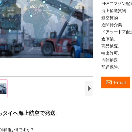
FBAアマゾン配
海上輸送貨物、
航空貨物 、
通関仲介業、
ドアツードア配
倉庫業、
商品検査、
輸出許可、
内陸輸送
配送保険。

Email
らタイへ海上航空で発送
の詳細は何ですか?