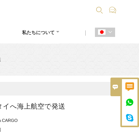


私たちについて

送



タイへ海上航空で発送

A CARGO
国