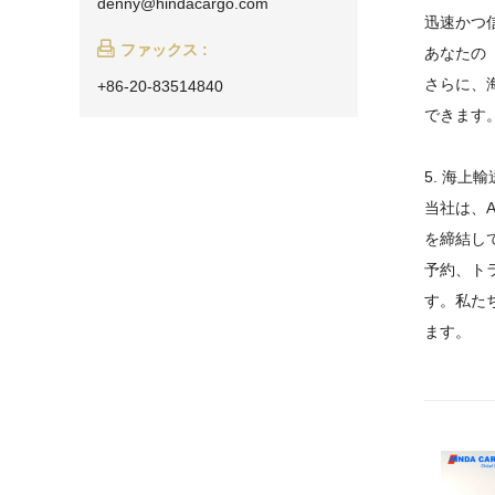
denny@hindacargo.com
迅速かつ

ファックス :
あなたの
さらに、
+86-20-83514840
できます
5. 海上輸
当社は、A
を締結し
予約、ト
す。私た
ます。