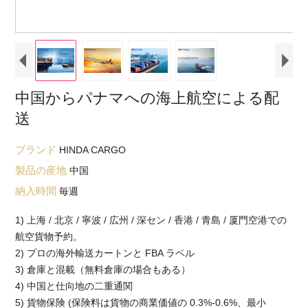
中国からパナマへの海上航空による配
送
ブランド
HINDA CARGO
製品の産地
中国
納入時間
毎週
1) 上海 / 北京 / 寧波 / 広州 / 深セン / 香港 / 青島 / 厦門空港での
航空貨物予約。
2) プロの海外輸送カートンと FBA ラベル
3) 倉庫と混載（無料倉庫の場合もある）
4) 中国と仕向地の二重通関
5) 貨物保険 (保険料は貨物の商業価値の 0.3%-0.6%、最小