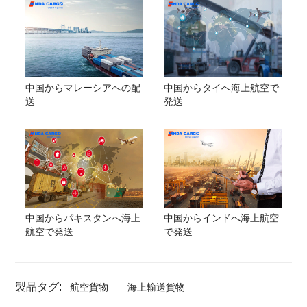
中国からマレーシアへの配
中国からタイへ海上航空で
送
発送
中国からパキスタンへ海上
中国からインドへ海上航空
航空で発送
で発送
製品タグ:
航空貨物
海上輸送貨物