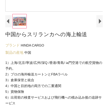
中国からスリランカへの海上輸送
ブランド
HINDA CARGO
製品の産地
中国
1）上海/北京/寧波/広州/深Q /香港/青島/ ia門空港での航空貨物の
予約。
2）プロの海外輸送カートンとFBAラベル
3）倉庫保管と統合
4）中国と目的地の両方での二重通関
5）貨物保険
6）出荷前の検査サービスおよび飛行機への積み込み後の追跡サ
ービス